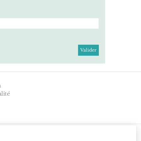
n
lité